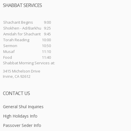
SHABBAT SERVICES
Shacharit Begins
9:00
Shokhen - Ad/Barkhu
9:25
Amidah for Shacharit
9:45
Torah Reading
10:00
Sermon
10:50
Musaf
11:10
Food
11:40
Shabbat Morning Services at:
3415 Michelson Drive
Irvine, CA 92612
CONTACT US
General Shul Inquiries
High Holidays Info
Passover Seder Info