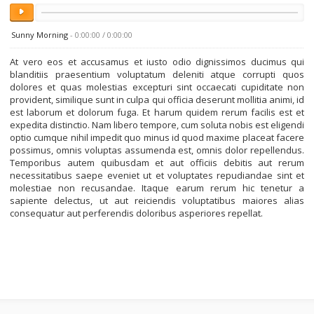
Sunny Morning
-
0:00:00
/
0:00:00
At vero eos et accusamus et iusto odio dignissimos ducimus qui
blanditiis praesentium voluptatum deleniti atque corrupti quos
dolores et quas molestias excepturi sint occaecati cupiditate non
provident, similique sunt in culpa qui officia deserunt mollitia animi, id
est laborum et dolorum fuga. Et harum quidem rerum facilis est et
expedita distinctio. Nam libero tempore, cum soluta nobis est eligendi
optio cumque nihil impedit quo minus id quod maxime placeat facere
possimus, omnis voluptas assumenda est, omnis dolor repellendus.
Temporibus autem quibusdam et aut officiis debitis aut rerum
necessitatibus saepe eveniet ut et voluptates repudiandae sint et
molestiae non recusandae. Itaque earum rerum hic tenetur a
sapiente delectus, ut aut reiciendis voluptatibus maiores alias
consequatur aut perferendis doloribus asperiores repellat.